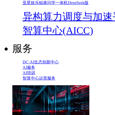
亚星娱乐鲲泰问学一体机DeepSeek版
异构算力调度与加速
智算中心(AICC)
服务
DC·AI生态创新中心
AI服务
AI培训
智算中心运营服务