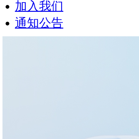
加入我们
通知公告