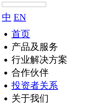
中
EN
首页
产品及服务
行业解决方案
合作伙伴
投资者关系
关于我们