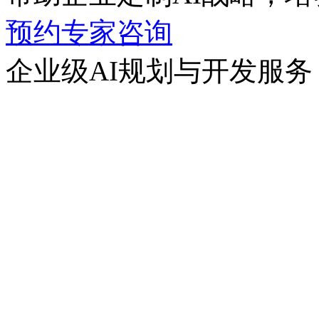
预约专家咨询
企业级AI规划与开发服务