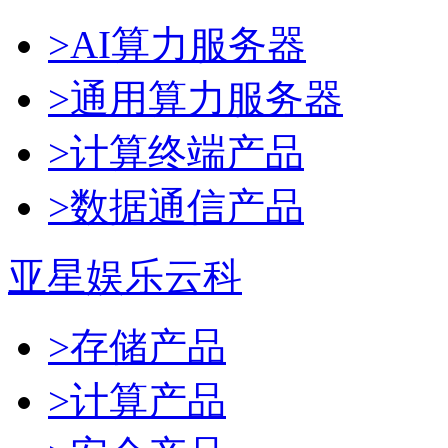
>AI算力服务器
>通用算力服务器
>计算终端产品
>数据通信产品
亚星娱乐云科
>存储产品
>计算产品