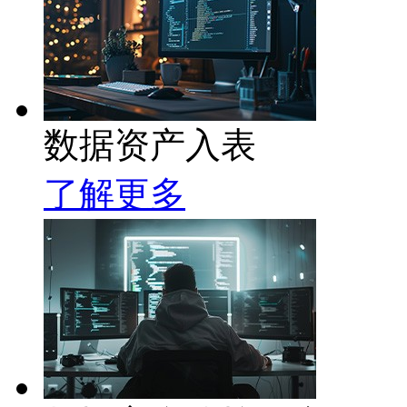
数据资产入表
了解更多